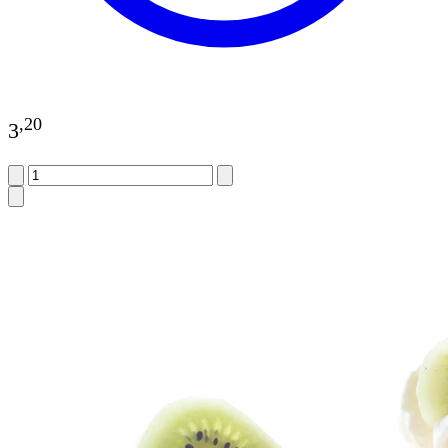
,
20
3