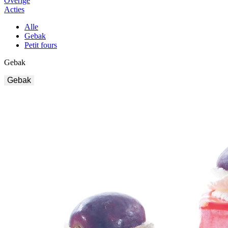
Overige
Acties
Alle
Gebak
Petit fours
Gebak
Gebak