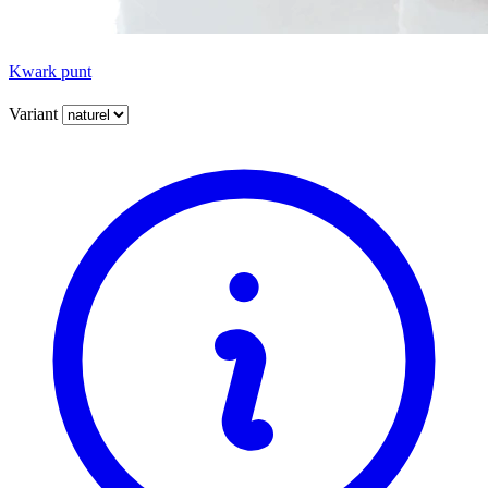
Kwark punt
Variant