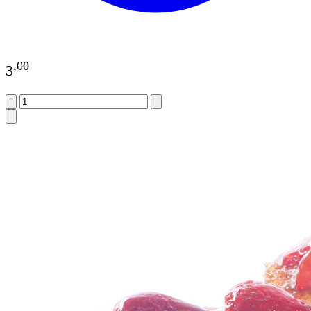
,
00
3