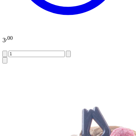
,
00
3